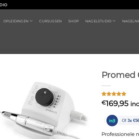
DIO
OPLEIDINGEN
NAGELSTUDIO
CURSUSSEN
SHOP
NAGELN
Promed 
Gewaardeerd
1
169,95
€
inc
5
op 5
gebaseerd
op
klant
Of
3x €5
waardering
Professionele n