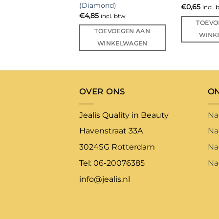
(Diamond)
€
0,65
incl. 
€
4,85
incl. btw
TOEVO
TOEVOEGEN AAN
WINK
WINKELWAGEN
OVER ONS
O
Jealis Quality in Beauty
Na
Havenstraat 33A
Na
3024SG Rotterdam
Na
Tel: 06-20076385
Na
info@jealis.nl