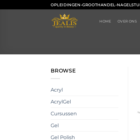
Ga
OPLEIDINGEN-GROOTHANDEL-NAGELSTU
naar
inhoud
HOME
OVER ONS
BROWSE
Acryl
AcrylGel
Cursussen
Gel
Gel Polish