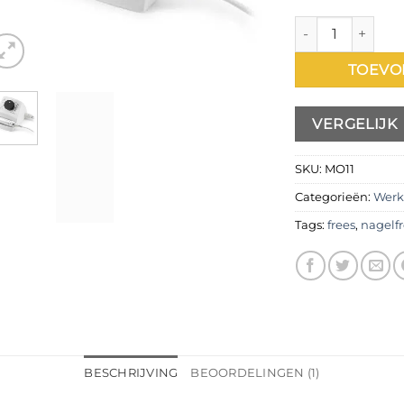
Promed 625 aant
TOEVO
VERGELIJK
SKU:
MO11
Categorieën:
Werk
Tags:
frees
,
nagelfr
BESCHRIJVING
BEOORDELINGEN (1)