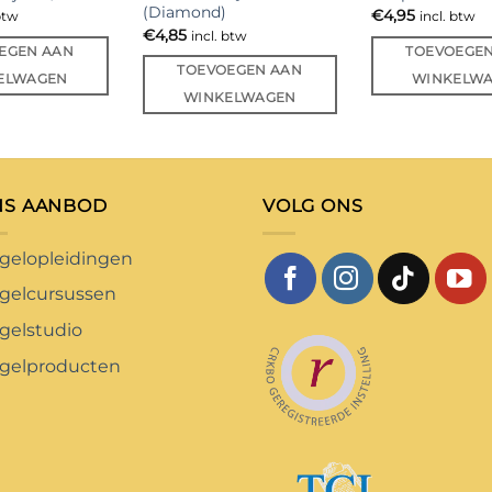
(Diamond)
€
4,95
btw
incl. btw
€
4,85
incl. btw
EGEN AAN
TOEVOEGE
TOEVOEGEN AAN
ELWAGEN
WINKELW
WINKELWAGEN
NS AANBOD
VOLG ONS
gelopleidingen
gelcursussen
gelstudio
gelproducten