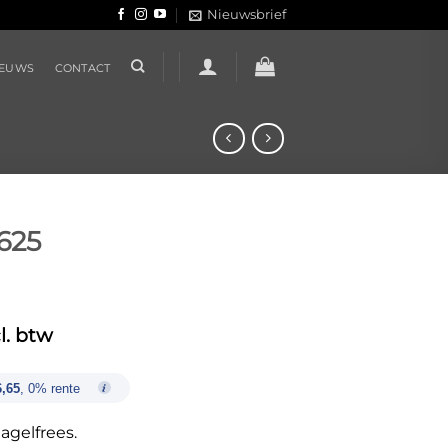
Nieuwsbrief
IEUWS
CONTACT
625
l. btw
6,65
, 0% rente
agelfrees.