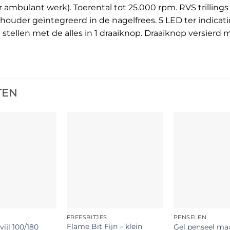
 ambulant werk). Toerental tot 25.000 rpm. RVS trillings 
uder geïntegreerd in de nagelfrees. 5 LED ter indicatie
tellen met de alles in 1 draaiknop. Draaiknop versierd me
TEN
FREESBITJES
PENSELEN
Flame Bit Fijn – klein
ijl 100/180
Gel penseel ma