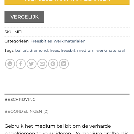
VERGELIJK
SKU:
MF1
Categorieën:
Freesbitjes
,
Werkmaterialen
Tags:
bal bit
,
diamond
,
frees
,
freesbit
,
medium
,
werkmateriaal
BESCHRIJVING
BEOORDELINGEN (0)
Gebruik het medium bal bit om de verharde
nagelriemen te verwijderen. De medium grofheid is