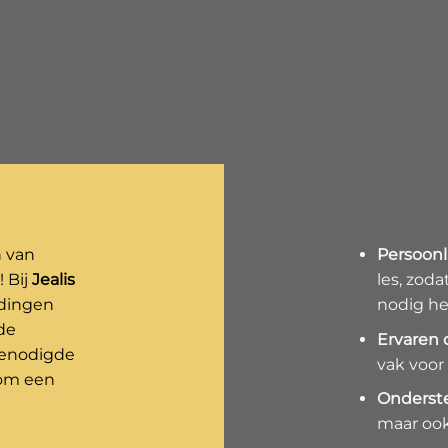
n van
Persoonl
! Bij
Jealis
les, zoda
idingen
nodig he
de
Ervaren 
 benodigde
vak voor
 om een
Onderst
maar ook