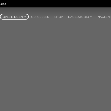
DIO
OPLEIDINGEN
NAGELSTUDIO
CURSUSSEN
SHOP
NAGELN