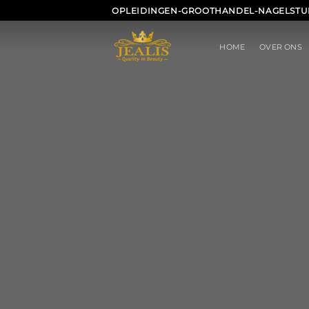
Ga
OPLEIDINGEN-GROOTHANDEL-NAGELSTU
naar
inhoud
HOME
OVER ONS