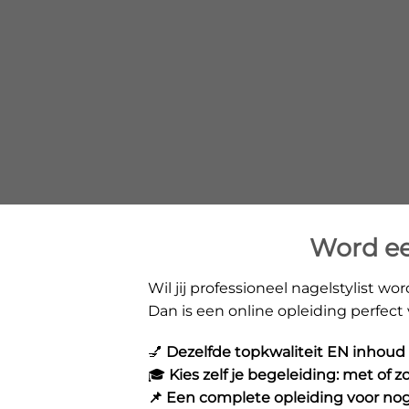
Word een
Wil jij professioneel nagelstylist wo
Dan is een online opleiding perfect 
💅
Dezelfde topkwaliteit EN inhoud a
🎓
Kies zelf je begeleiding: met of
📌 Een complete opleiding voor no