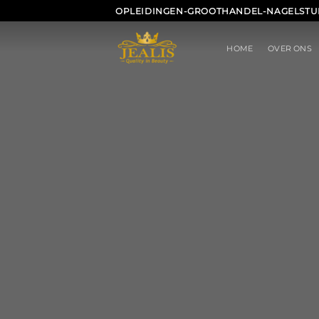
Ga
OPLEIDINGEN-GROOTHANDEL-NAGELSTU
naar
inhoud
HOME
OVER ONS