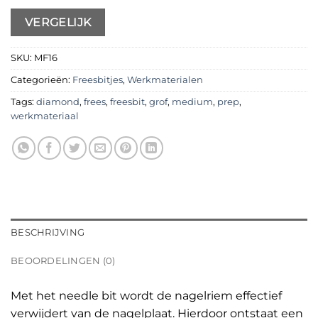
VERGELIJK
SKU:
MF16
Categorieën:
Freesbitjes
,
Werkmaterialen
Tags:
diamond
,
frees
,
freesbit
,
grof
,
medium
,
prep
,
werkmateriaal
BESCHRIJVING
BEOORDELINGEN (0)
Met het needle bit wordt de nagelriem effectief
verwijdert van de nagelplaat. Hierdoor ontstaat een