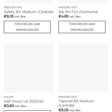
FREESBITJES
FREESBITJES
Safety Bit Medium (Carbide)
Bal Bit Fijn (Diamond)
€
9,05
€
4,85
incl. btw
incl. btw
TOEVOEGEN AAN
TOEVOEGEN AAN
WINKELWAGEN
WINKELWAGEN
VIJLEN
FREESBITJES
Tapered Bit Medium
Half moon vijl 200/240
(Carbide)
€
0,80
incl. btw
€
9,05
incl. btw