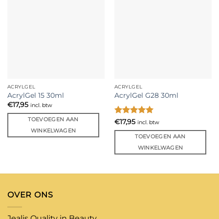
ACRYLGEL
ACRYLGEL
AcrylGel 15 30ml
AcrylGel G28 30ml
€
17,95
incl. btw
TOEVOEGEN AAN
Gewaardeerd
€
17,95
incl. btw
5
uit 5
WINKELWAGEN
TOEVOEGEN AAN
WINKELWAGEN
OVER ONS
Jealis Quality in Beauty