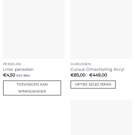
PENSELEN
CURSUSSEN
Liner penselen
Cursus Omscholing Acryl
Prijsklasse:
€
4,50
€
85,00
-
€
449,00
incl. btw
€85,00
tot
TOEVOEGEN AAN
OPTIES SELECTEREN
€449,00
Dit
WINKELWAGEN
product
heeft
meerdere
variaties.
Deze
optie