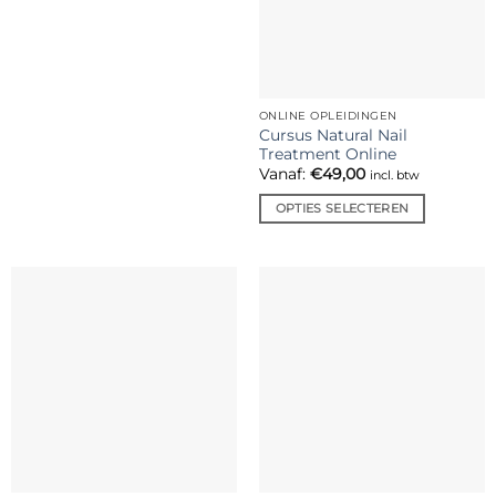
kan
gekozen
worden
op
de
ONLINE OPLEIDINGEN
productpagina
Cursus Natural Nail
Treatment Online
Vanaf:
€
49,00
incl. btw
OPTIES SELECTEREN