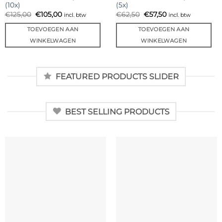
(10x)
(5x)
Oorspronkelijke
Huidige
Oorspronkelijke
Huidige
€
125,00
€
105,00
€
62,50
€
57,50
incl. btw
incl. btw
prijs
prijs
prijs
prijs
was:
is:
was:
is:
TOEVOEGEN AAN
TOEVOEGEN AAN
€125,00.
€105,00.
€62,50.
€57,50.
WINKELWAGEN
WINKELWAGEN
FEATURED PRODUCTS SLIDER
BEST SELLING PRODUCTS