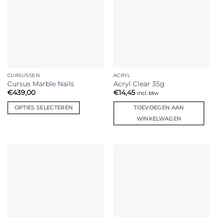
CURSUSSEN
ACRYL
Cursus Marble Nails
Acryl Clear 35g
€
439,00
€
14,45
incl. btw
OPTIES SELECTEREN
TOEVOEGEN AAN
Dit
WINKELWAGEN
product
heeft
meerdere
variaties.
Deze
optie
kan
gekozen
worden