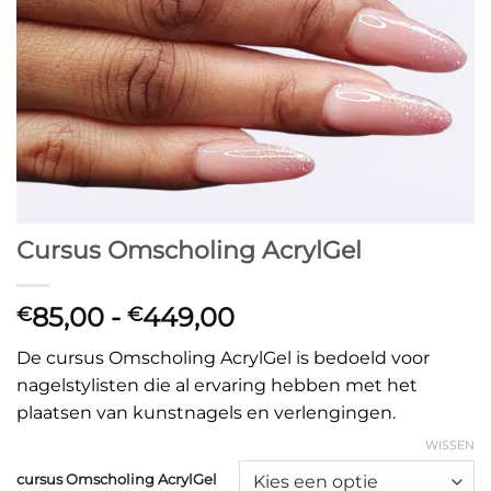
Cursus Omscholing AcrylGel
Prijsklasse:
85,00
-
449,00
€
€
€85,00
De cursus Omscholing AcrylGel is bedoeld voor
tot
nagelstylisten die al ervaring hebben met het
€449,00
plaatsen van kunstnagels en verlengingen.
WISSEN
cursus Omscholing AcrylGel