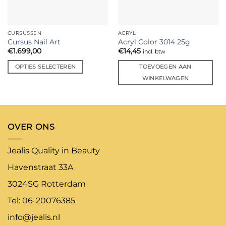
op
de
productpagina
CURSUSSEN
ACRYL
Cursus Nail Art
Acryl Color 3014 25g
€
1.699,00
€
14,45
incl. btw
OPTIES SELECTEREN
TOEVOEGEN AAN
Dit
WINKELWAGEN
product
heeft
meerdere
variaties.
OVER ONS
Deze
optie
Jealis Quality in Beauty
kan
gekozen
Havenstraat 33A
worden
3024SG Rotterdam
op
de
Tel: 06-20076385
productpagina
info@jealis.nl