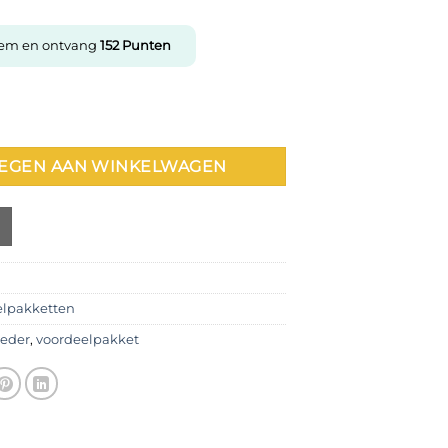
item en ontvang
152
Punten
kket aantal
EGEN AAN WINKELWAGEN
elpakketten
oeder
,
voordeelpakket