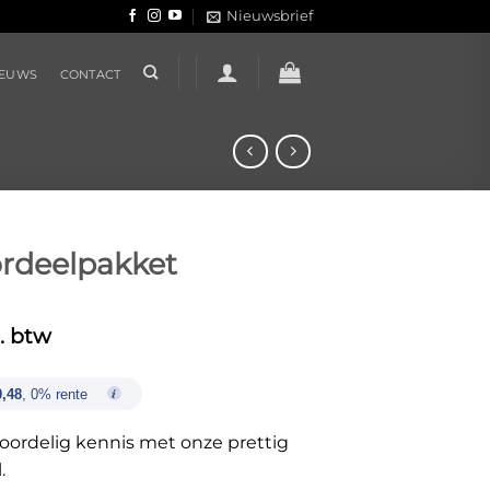
Nieuwsbrief
IEUWS
CONTACT
ordeelpakket
l. btw
0,48
, 0% rente
oordelig kennis met onze prettig
.