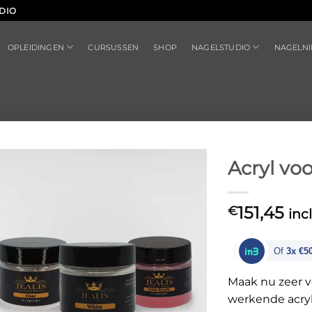
DIO
OPLEIDINGEN
NAGELSTUDIO
CURSUSSEN
SHOP
NAGELN
Acryl vo
151,45
€
inc
Of
3x €5
Maak nu zeer v
werkende acryl