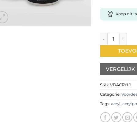
Koop dit 
Acryl voordeelpa
TOEVO
VERGELIJK
SKU:
VDACRYL1
Categorie:
Voorde
Tags:
acryl
,
acrylp