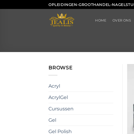
Ga
OPLEIDINGEN-GROOTHANDEL-NAGELSTU
naar
inhoud
HOME
OVER ONS
BROWSE
Acryl
AcrylGel
Cursussen
Gel
Gel Polish