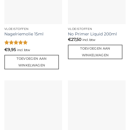
VLOEISTOFFEN
VLOEISTOFFEN
Nagelriemolie 15ml
No Primer Liquid 200ml
€
27,50
incl. btw
TOEVOEGEN AAN
Gewaardeerd
€
9,95
incl. btw
5
uit 5
WINKELWAGEN
TOEVOEGEN AAN
WINKELWAGEN