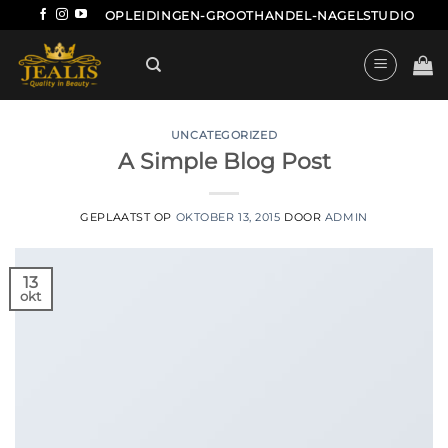
Ga
OPLEIDINGEN-GROOTHANDEL-NAGELSTUDIO
naar
inhoud
UNCATEGORIZED
A Simple Blog Post
GEPLAATST OP
OKTOBER 13, 2015
DOOR
ADMIN
13
okt