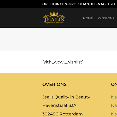
Ga
OPLEIDINGEN-GROOTHANDEL-NAGELSTU
naar
inhoud
HOME
OVER ONS
[yith_wcwl_wishlist]
OVER ONS
O
Jealis Quality in Beauty
Na
Havenstraat 33A
Na
3024SG Rotterdam
Na