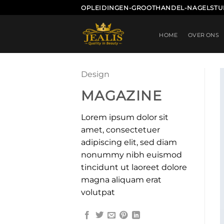
Ga
OPLEIDINGEN-GROOTHANDEL-NAGELSTU
naar
inhoud
HOME
OVER ONS
Design
MAGAZINE
Lorem ipsum dolor sit
amet, consectetuer
adipiscing elit, sed diam
nonummy nibh euismod
tincidunt ut laoreet dolore
magna aliquam erat
volutpat