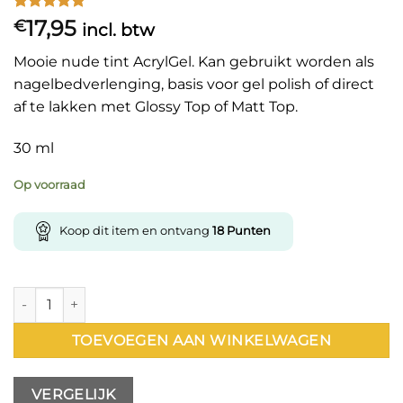
Gewaardeerd
1
17,95
€
incl. btw
5
op 5
gebaseerd
Mooie nude tint AcrylGel. Kan gebruikt worden als
op
klant
waardering
nagelbedverlenging, basis voor gel polish of direct
af te lakken met Glossy Top of Matt Top.
30 ml
Op voorraad
Koop dit item en ontvang
18
Punten
AcrylGel 07 30ml aantal
TOEVOEGEN AAN WINKELWAGEN
VERGELIJK